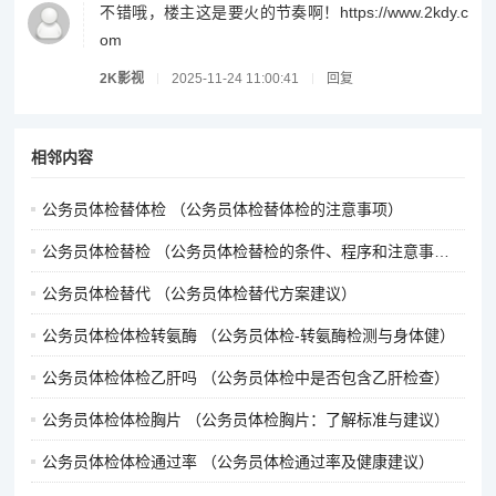
不错哦，楼主这是要火的节奏啊！https://www.2kdy.c
om
2K影视
2025-11-24 11:00:41
回复
相邻内容
公务员体检替体检 （公务员体检替体检的注意事项）
公务员体检替检 （公务员体检替检的条件、程序和注意事项）
公务员体检替代 （公务员体检替代方案建议）
公务员体检体检转氨酶 （公务员体检-转氨酶检测与身体健）
公务员体检体检乙肝吗 （公务员体检中是否包含乙肝检查）
公务员体检体检胸片 （公务员体检胸片：了解标准与建议）
公务员体检体检通过率 （公务员体检通过率及健康建议）