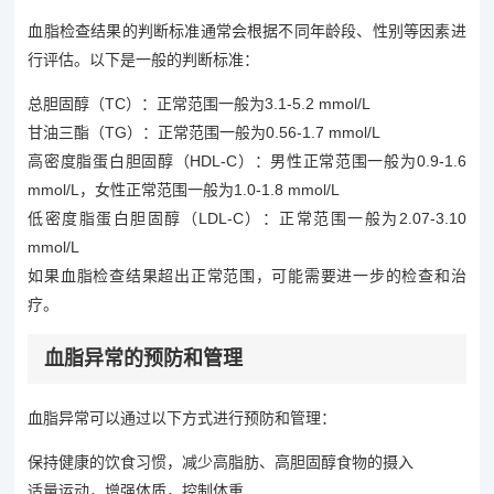
血脂检查结果的判断标准通常会根据不同年龄段、性别等因素进
行评估。以下是一般的判断标准：
总胆固醇（TC）：正常范围一般为3.1-5.2 mmol/L
甘油三酯（TG）：正常范围一般为0.56-1.7 mmol/L
高密度脂蛋白胆固醇（HDL-C）：男性正常范围一般为0.9-1.6
mmol/L，女性正常范围一般为1.0-1.8 mmol/L
低密度脂蛋白胆固醇（LDL-C）：正常范围一般为2.07-3.10
mmol/L
如果血脂检查结果超出正常范围，可能需要进一步的检查和治
疗。
血脂异常的预防和管理
血脂异常可以通过以下方式进行预防和管理：
保持健康的饮食习惯，减少高脂肪、高胆固醇食物的摄入
适量运动，增强体质，控制体重