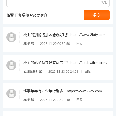
网址
游客
回复需填写必要信息
楼上的别说的那么悲观好吧！https://www.2kdy.com
2K影院
2025-11-20 00:52:56
回复
楼主的帖子越来越有深度了！https://aptlawfirm.com/
心理设备厂家
2025-11-23 06:24:53
回复
怪事年年有，今年特别多！https://www.2kdy.com
2K影视
2025-11-23 22:32:40
回复