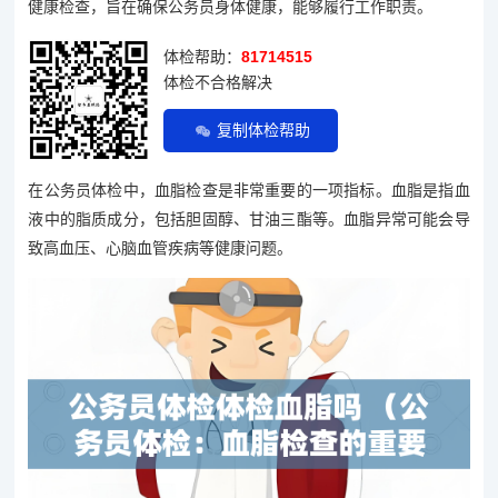
健康检查，旨在确保公务员身体健康，能够履行工作职责。
体检帮助：
81714515
体检不合格解决
复制体检帮助
在公务员体检中，血脂检查是非常重要的一项指标。血脂是指血
液中的脂质成分，包括胆固醇、甘油三酯等。血脂异常可能会导
致高血压、心脑血管疾病等健康问题。