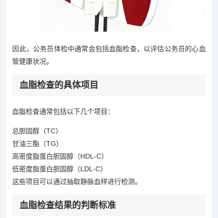
因此，公务员体检中通常会包括血脂检查，以评估公务员的心血
管健康状况。
血脂检查的具体项目
血脂检查通常包括以下几个项目：
总胆固醇（TC）
甘油三酯（TG）
高密度脂蛋白胆固醇（HDL-C）
低密度脂蛋白胆固醇（LDL-C）
这些项目可以通过抽取静脉血样进行检测。
血脂检查结果的判断标准