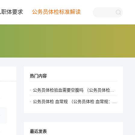
入职体要求
公务员体检标准解读
热门内容
公务员体检验血需要空腹吗 （公务员体检验血需禁食8小时）
公务员体检 血常规 （公务员体检 血常规：了解健康状况）
最近发表