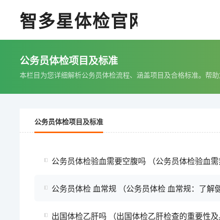
智多星体检官网
公务员体检项目及标准
本栏目为您详细解析公务员体检流程、涵盖项目及合格标准。帮助
公务员体检项目及标准
公务员体检验血需要空腹吗 （公务员体检验血需
公务员体检 血常规 （公务员体检 血常规：了解
出国体检乙肝吗 （出国体检乙肝检查的重要性及