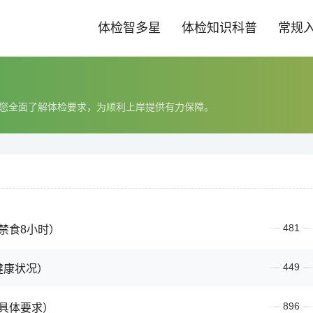
体检智多星
体检知识科普
常规
您全面了解体检要求，为顺利上岸提供有力保障。
481
禁食8小时）
449
健康状况）
896
具体要求）