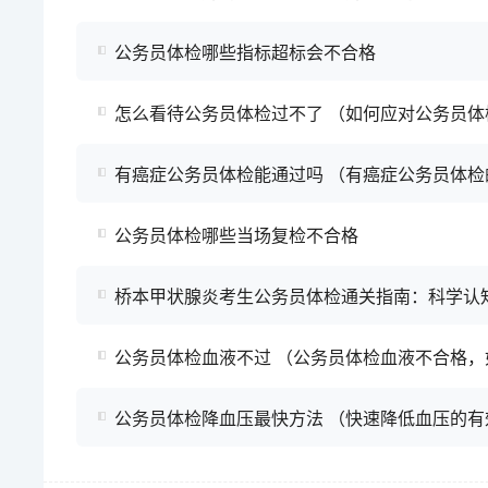
公务员体检哪些指标超标会不合格
怎么看待公务员体检过不了 （如何应对公务员体
有癌症公务员体检能通过吗 （有癌症公务员体检
公务员体检哪些当场复检不合格
桥本甲状腺炎考生公务员体检通关指南：科学认
公务员体检血液不过 （公务员体检血液不合格，
公务员体检降血压最快方法 （快速降低血压的有