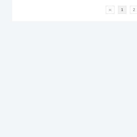
‹‹
1
2