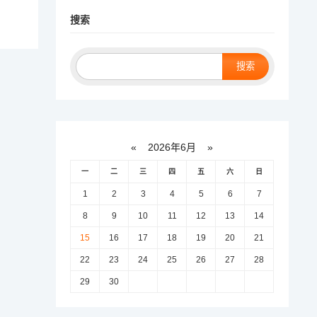
搜索
«
2026年6月
»
一
二
三
四
五
六
日
1
2
3
4
5
6
7
8
9
10
11
12
13
14
15
16
17
18
19
20
21
22
23
24
25
26
27
28
29
30