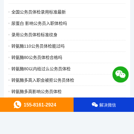
全国公务员体检录用标准最新
尿蛋白 影响公务员入职体检吗
录用公务员体检标准纹身
转氨酶110公务员体检能过吗
转氨酶80公务员体检合格吗
转氨酶80以内给过么公务员体检
转氨酶多高入职会被拒公务员体检
转氨酶多高影响公务员体检
转氨酶多少公务员体检不合格
155-8161-2924
解决微信
转氨酶高影响公务员体检录取吗