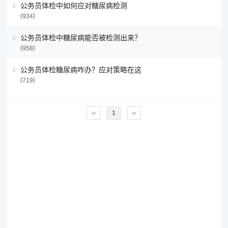
公务员体检中如何应对糖尿病检测
934
公务员体检中糖尿病能否被检测出来？
958
公务员体检糖尿病咋办？应对策略在这
719
‹‹
1
››