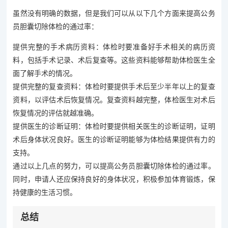
虽然没有明确的数据，但是我们可以从以下几个方面来提高公务
员胆囊切除体检的通过率：
提供完整的手术病历资料：体检时要准备好手术相关的病历资
料，包括手术记录、术后复查等。这些资料能够帮助体检医生全
面了解手术的情况。
提供完整的复查资料：体检时要提供手术后至少半年以上的复查
资料，以评估术后恢复情况。复查资料越完整，体检医生对术后
恢复情况的评估就越准确。
提供医生的诊断证明：体检时要提供相关医生的诊断证明，证明
术后身体状况良好。医生的诊断证明能够为体检结果提供有力的
支持。
通过以上几点的努力，可以提高公务员胆囊切除体检的通过率。
同时，申请人还应保持良好的身体状况，积极参加体育锻炼，保
持健康的生活习惯。
总结